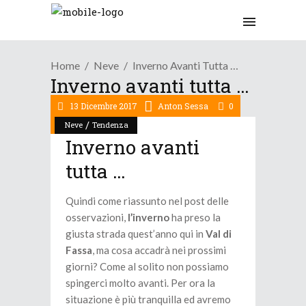
Home
Neve
Inverno Avanti Tutta …
Inverno avanti tutta …
13 Dicembre 2017
Anton Sessa
0
/
Neve
Tendenza
Inverno avanti
tutta …
Quindi come riassunto nel post delle
osservazioni,
l’inverno
ha preso la
giusta strada quest’anno qui in
Val di
Fassa
, ma cosa accadrà nei prossimi
giorni? Come al solito non possiamo
spingerci molto avanti. Per ora la
situazione è più tranquilla ed avremo