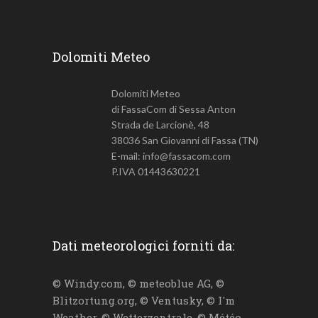
Dolomiti Meteo
Dolomiti Meteo
di FassaCom di Sessa Anton
Strada de Larcionè, 48
38036 San Giovanni di Fassa (TN)
E-mail: info@fassacom.com
P.IVA 01443630221
Dati meteorologici forniti da:
© Windy.com, © meteoblue AG, ©
Blitzortung.org, © Ventusky, © I'm
Weather, © Wetterzentrale, © Météo-