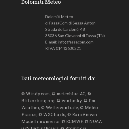
Dolomiti Meteo
Dolomiti Meteo
di FassaCom di Sessa Anton
Strada de Larcionè, 48
38036 San Giovanni di Fassa (TN)
E-mail: info@fassacom.com
P.IVA 01443630221
Dati meteorologici forniti da:
© Windy.com, © meteoblue AG, ©
Blitzortung.org, © Ventusky, © I'm
Weather, © Wetterzentrale, © Météo-
France, © WXCharts, © RainViewer
Modelli numerici: © ECMWF, © NOAA
GFS Dati ufficiali: © Provincia