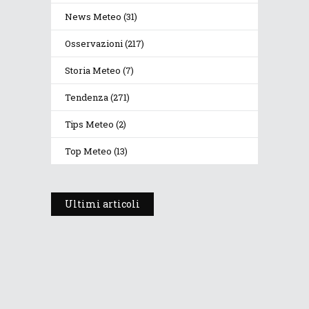
News Meteo
(31)
Osservazioni
(217)
Storia Meteo
(7)
Tendenza
(271)
Tips Meteo
(2)
Top Meteo
(13)
Ultimi articoli
Prosegue l’estate con valori
termici anomali, ma anche
temporali