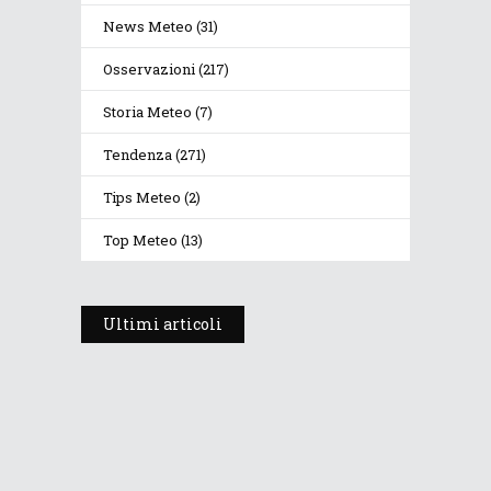
News Meteo
(31)
Osservazioni
(217)
Storia Meteo
(7)
Tendenza
(271)
Tips Meteo
(2)
Top Meteo
(13)
Ultimi articoli
Prosegue l’estate con valori
termici anomali, ma anche
temporali