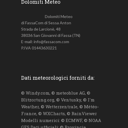
Dolomiti Meteo
Dolomiti Meteo
di FassaCom di Sessa Anton
Strada de Larcionè, 48
38036 San Giovanni di Fassa (TN)
E-mail: info@fassacom.com
P.IVA 01443630221
Dati meteorologici forniti da:
© Windy.com, © meteoblue AG, ©
Blitzortung.org, © Ventusky, © I'm
Weather, © Wetterzentrale, © Météo-
France, © WXCharts, © RainViewer
Modelli numerici: © ECMWF, © NOAA
GFS Dati ufficiali: © Provincia