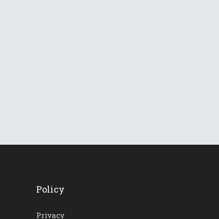
829
Views
Le Dolomiti verso una
lunga ondata di caldo
18 Giugno 2026
731
Views
Policy
Privacy