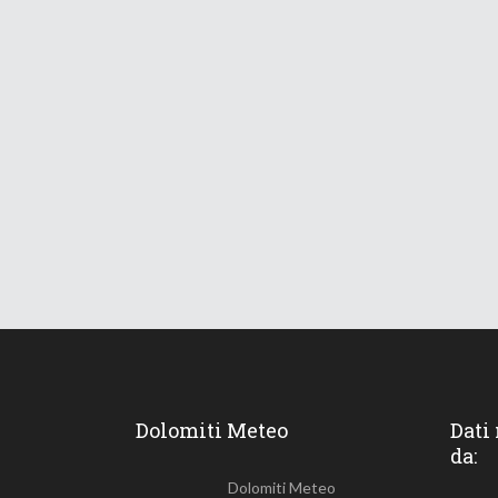
Dolomiti Meteo
Dati
da:
Dolomiti Meteo