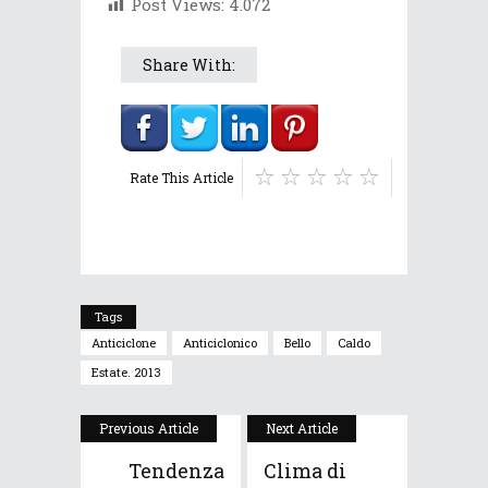
Post Views:
4.072
Share With:
Rate This Article
Tags
Anticiclone
Anticiclonico
Bello
Caldo
Estate. 2013
Previous Article
Next Article
Tendenza
Clima di