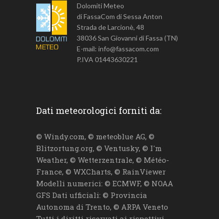
Dolomiti Meteo
di FassaCom di Sessa Anton
Strada de Larcionè, 48
38036 San Giovanni di Fassa (TN)
E-mail: info@fassacom.com
P.IVA 01443630221
Dati meteorologici forniti da:
© Windy.com, © meteoblue AG, ©
Blitzortung.org, © Ventusky, © I'm
Weather, © Wetterzentrale, © Météo-
France, © WXCharts, © RainViewer
Modelli numerici: © ECMWF, © NOAA
GFS Dati ufficiali: © Provincia
Autonoma di Trento, © ARPA Veneto
Tutti i diritti riservati ai rispettivi