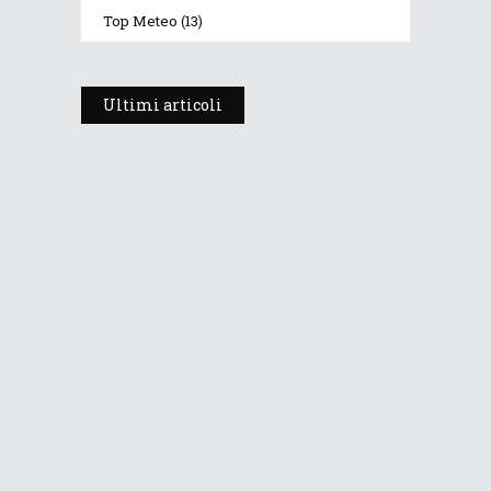
Top Meteo
(13)
Ultimi articoli
Prosegue l’estate con valori
termici anomali, ma anche
temporali
30 Luglio 2026
283
Views
Dopo i temporali, aria più fresca e
stabile: le Dolomiti ritrovano le