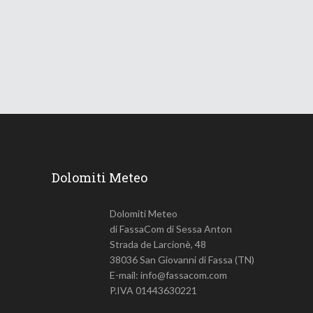
ondata di caldo
18 Giugno 2026
749
Views
Dolomiti Meteo
Dolomiti Meteo
di FassaCom di Sessa Anton
Strada de Larcionè, 48
38036 San Giovanni di Fassa (TN)
E-mail: info@fassacom.com
P.IVA 01443630221