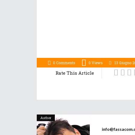
0 Comments
0
Views
13 Giugno 2
Rate This Article
Author
info@fassacom.