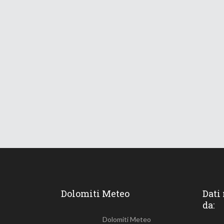
Dolomiti Meteo
Dati
da:
Dolomiti Meteo