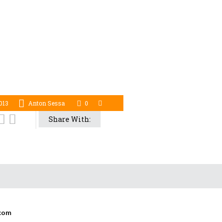
013
Anton Sessa
0
Share With:
com