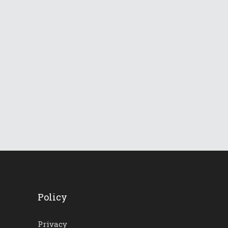
831
Views
Le Dolomiti verso una
lunga ondata di caldo
18 Giugno 2026
732
Views
Policy
Privacy