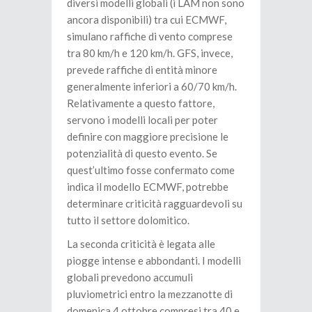
diversi modelli globali (i LAM non sono
ancora disponibili) tra cui ECMWF,
simulano raffiche di vento comprese
tra 80 km/h e 120 km/h. GFS, invece,
prevede raffiche di entità minore
generalmente inferiori a 60/70 km/h.
Relativamente a questo fattore,
servono i modelli locali per poter
definire con maggiore precisione le
potenzialità di questo evento. Se
quest’ultimo fosse confermato come
indica il modello ECMWF, potrebbe
determinare criticità ragguardevoli su
tutto il settore dolomitico.
La seconda criticità è legata alle
piogge intense e abbondanti. I modelli
globali prevedono accumuli
pluviometrici entro la mezzanotte di
domenica 4 ottobre compresi tra 40 e