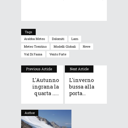
Tags
Arabba Meteo
Dolomiti
Lam
Meteo Trentino
Modelli Globali
Neve
Val Di Fassa
Vento Forte
Previous Article
Next Article
L'Autunno
L'inverno
ingrana la
bussa alla
quarta …...
porta...
Author