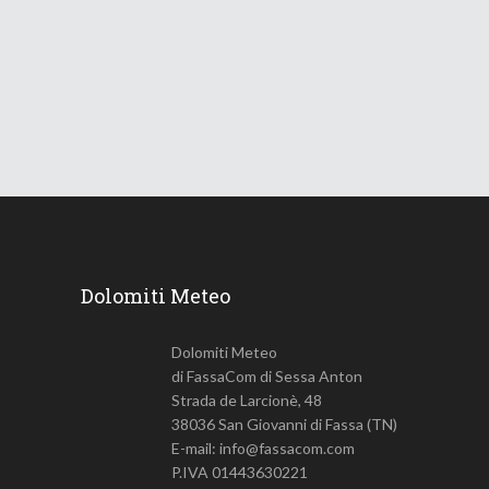
ondata di caldo
18 Giugno 2026
740
Views
Dolomiti Meteo
Dolomiti Meteo
di FassaCom di Sessa Anton
Strada de Larcionè, 48
38036 San Giovanni di Fassa (TN)
E-mail: info@fassacom.com
P.IVA 01443630221