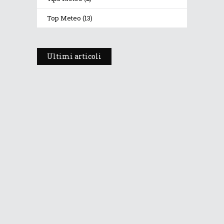
Top Meteo
(13)
Ultimi articoli
Prosegue l’estate con valori
termici anomali, ma anche
temporali
30 Luglio 2026
261
Views
Dopo i temporali, aria più fresca e