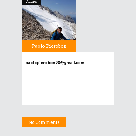
Author
Paolo Pierobon
paolopierobon98@gmail.com
No Comments