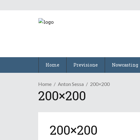
Home
Previsione
Nowcasting
Home
Anton Sessa
200×200
200×200
200×200