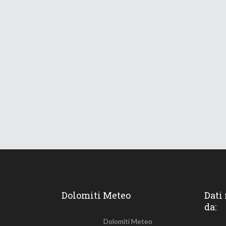
Dolomiti Meteo
Dati
da:
Dolomiti Meteo