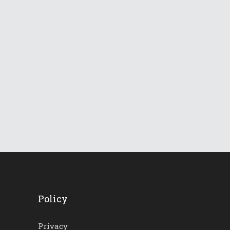
840
Views
Le Dolomiti verso una
lunga ondata di caldo
18 Giugno 2026
745
Views
Policy
Privacy