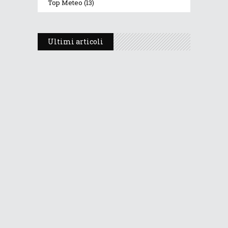
Top Meteo
(13)
Ultimi articoli
Prosegue l’estate con valori
termici anomali, ma anche
temporali
30 Luglio 2026
274
Views
Dopo i temporali, aria più fresca e
stabile: le Dolomiti ritrovano le