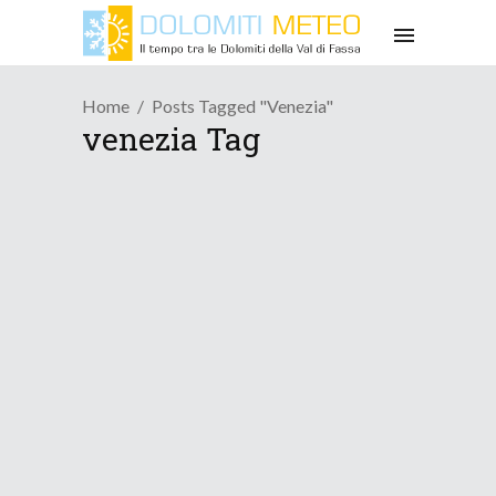
Home
Posts Tagged "venezia"
venezia Tag
/
Neve
Osservazioni
Nevicate copiose in quota e