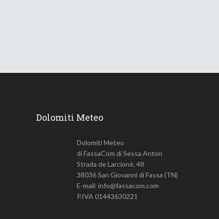
18 Giugno 2026
745
Views
Dolomiti Meteo
Dolomiti Meteo
di FassaCom di Sessa Anton
Strada de Larcionè, 48
38036 San Giovanni di Fassa (TN)
E-mail: info@fassacom.com
P.IVA 01443630221