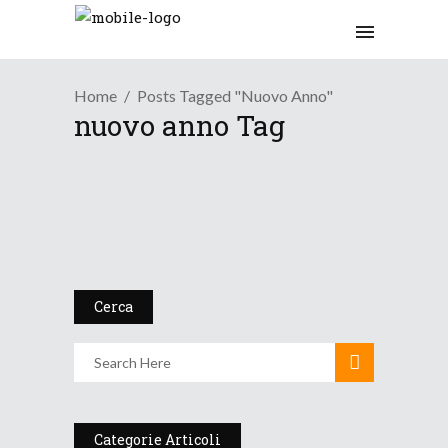
Home
Posts Tagged "nuovo Anno"
nuovo anno Tag
/
Neve
Osservazioni
L’inverno fa l’in...
6 Gennaio 2018
Cerca
Categorie Articoli