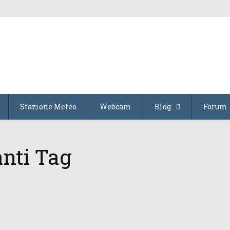
Stazione Meteo
Webcam
Blog
Forum
nti Tag
Torna la neve fresca sulle Do...
2 Marzo 2020