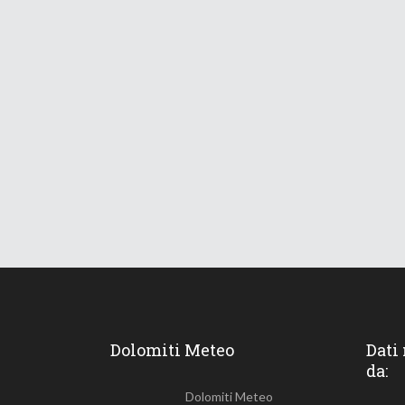
Dolomiti Meteo
Dati
da:
Dolomiti Meteo