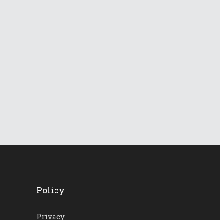
840
Views
Le Dolomiti verso una
lunga ondata di caldo
18 Giugno 2026
742
Views
Policy
Privacy