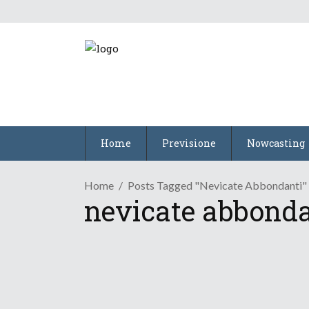
Home
Previsione
Nowcasting
Home
Posts Tagged "nevicate Abbondanti"
nevicate abbonda
/
Neve
Tendenza