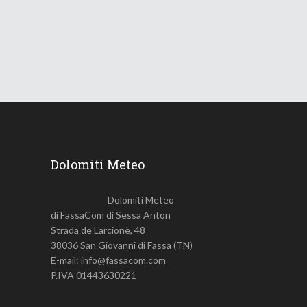
18 Giugno 2026
745
Views
Dolomiti Meteo
Dolomiti Meteo
di FassaCom di Sessa Anton
Strada de Larcionè, 48
38036 San Giovanni di Fassa (TN)
E-mail: info@fassacom.com
P.IVA 01443630221