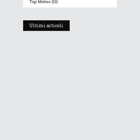
Top Meteo
(13)
Ultimi articoli
Prosegue l’estate con valori
termici anomali, ma anche
temporali
30 Luglio 2026
271
Views
Dopo i temporali, aria più fresca e
stabile: le Dolomiti ritrovano le