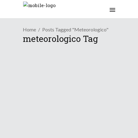
Home
Posts Tagged "meteorologico"
meteorologico Tag
/
/
Blog
Incontri Meteo
News Meteo
Weekend Meteorologico a