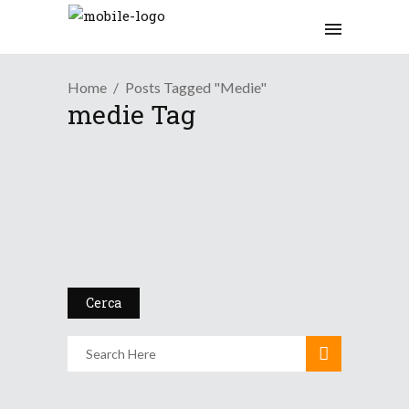
Home
Posts Tagged "medie"
medie Tag
Osservazioni
Si chiude un Autunno
decisame...
28 Novembre 2014
Cerca