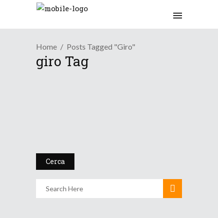
Home
Posts Tagged "giro"
giro Tag
Tendenza
Lieve instabilità venerdì
poi...
17 Maggio 2017
Cerca