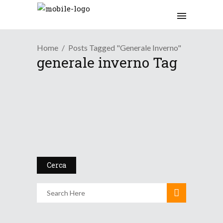
Home
Posts Tagged "generale Inverno"
generale inverno Tag
/
Neve
Tendenza
Il generale inverno sta
arriv...
23 Novembre 2017
Cerca