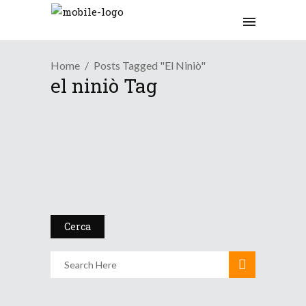
Home
Posts Tagged "el Niniò"
el niniò Tag
/
Didattica Meteo
Top Meteo
El Niño: Quando i Media
Confo...
11 Giugno 2026
Cerca