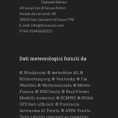
Dolomiti Meteo
di FassaCom di Sessa Anton
Strada de Larcionè, 48
38036 San Giovanni di Fassa (TN)
E-mail: info@fassacom.com
P.IVA 01443630221
Dati meteorologici forniti da:
© Windy.com, © meteoblue AG, ©
Blitzortung.org, © Ventusky, © I'm
Weather, © Wetterzentrale, © Météo-
France, © WXCharts, © RainViewer
Modelli numerici: © ECMWF, © NOAA
GFS Dati ufficiali: © Provincia
Autonoma di Trento, © ARPA Veneto
Tutti i diritti riservati ai rispettivi