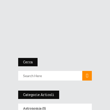
aprile...
29 Aprile 2020
Osservazioni
Si chiude un Autunno
decisame...
28 Novembre 2014
Cerca
Categorie Articoli
Astronomia
(5)