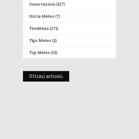
Osservazioni
(217)
Storia Meteo
(7)
Tendenza
(271)
Tips Meteo
(2)
Top Meteo
(13)
Ultimi articoli
Prosegue l’estate con valori
termici anomali, ma anche
temporali
30 Luglio 2026