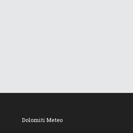
829
Views
Le Dolomiti verso una lunga
ondata di caldo
18 Giugno 2026
731
Views
Dolomiti Meteo