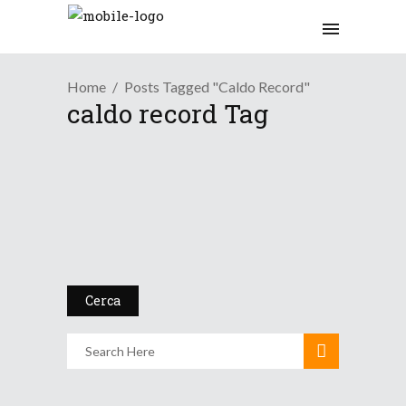
Home
Posts Tagged "caldo Record"
caldo record Tag
/
Osservazioni
Top Meteo
Ondata di Caldo Storica e
il...
26 Giugno 2026
Cerca