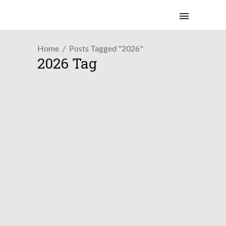
Home
Posts Tagged "2026"
2026 Tag
/
Tendenza
Top Meteo
Prosegue l’estate con v...