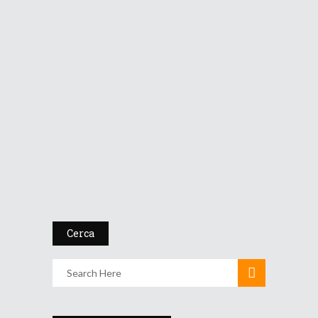
/
Prosegue l’estate…...
8 Luglio 2026
Cerca