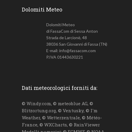
Dolomiti Meteo
Dolomiti Meteo
di FassaCom di Sessa Anton
Strada de Larcionè, 48
38036 San Giovanni di Fassa (TN)
E-mail: info@fassacom.com
P.IVA 01443630221
Dati meteorologici forniti da:
© Windy.com, © meteoblue AG, ©
Blitzortung.org, © Ventusky, © I'm
Weather, © Wetterzentrale, © Météo-
France, © WXCharts, © RainViewer
Modelli numerici: © ECMWF, © NOAA