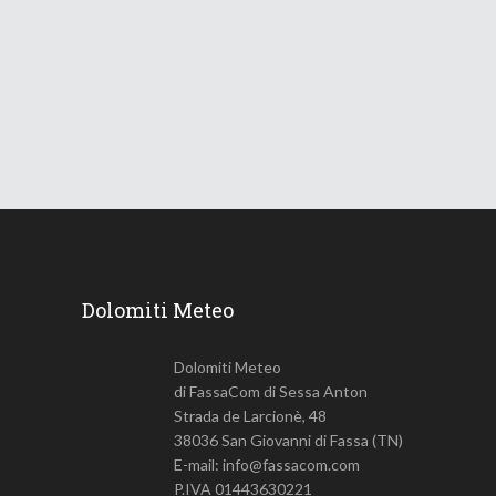
Le Dolomiti verso una lunga
ondata di caldo
18 Giugno 2026
748
Views
Dolomiti Meteo
Dolomiti Meteo
di FassaCom di Sessa Anton
Strada de Larcionè, 48
38036 San Giovanni di Fassa (TN)
E-mail: info@fassacom.com
P.IVA 01443630221