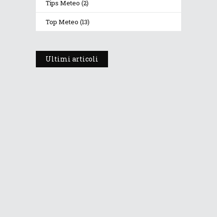
Tips Meteo
(2)
Top Meteo
(13)
Ultimi articoli
Prosegue l’estate con valori
termici anomali, ma anche
temporali
30 Luglio 2026
278
Views