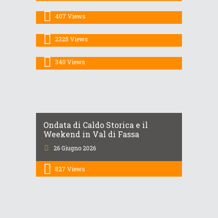
temporali
Prosegue l’estate…! per alcuni
407
Views
giorni senza eccessi termici
14 Luglio 2026
estremi sulle Dolomiti
2325
Views
8 Luglio 2026
340
Views
Ondata di Caldo Storica e il
Weekend in Val di Fassa
26 Giugno 2026
827
Views