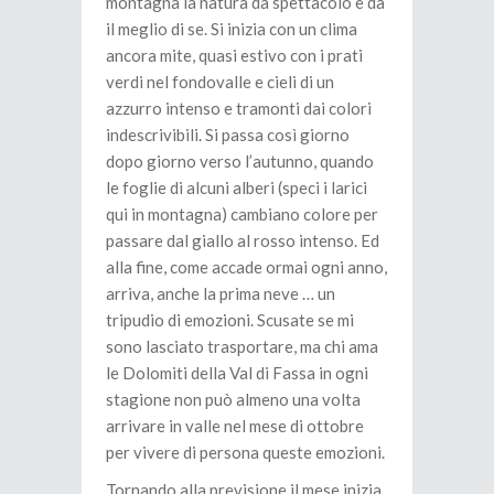
montagna la natura dà spettacolo e dà
il meglio di se. Si inizia con un clima
ancora mite, quasi estivo con i prati
verdi nel fondovalle e cieli di un
azzurro intenso e tramonti dai colori
indescrivibili. Si passa così giorno
dopo giorno verso l’autunno, quando
le foglie di alcuni alberi (speci i larici
qui in montagna) cambiano colore per
passare dal giallo al rosso intenso. Ed
alla fine, come accade ormai ogni anno,
arriva, anche la prima neve … un
tripudio di emozioni. Scusate se mi
sono lasciato trasportare, ma chi ama
le Dolomiti della Val di Fassa in ogni
stagione non può almeno una volta
arrivare in valle nel mese di ottobre
per vivere di persona queste emozioni.
Tornando alla previsione il mese inizia