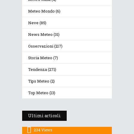
Meteo Mondo
(6)
Neve
(85)
News Meteo
(31)
Osservazioni
(217)
Storia Meteo
(7)
Tendenza
(271)
Tips Meteo
(2)
Top Meteo
(13)
Prosegue l’estate con valori
termici anomali, ma anche
temporali
Dopo i temporali, aria più fresca e
Ultimi articoli
stabile: le Dolomiti ritrovano le
30 Luglio 2026
temperature di stagione
234
Views
Estate sulle Dolomiti con alcuni
21 Luglio 2026