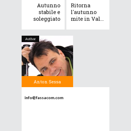
Autunno
Ritorna
stabile e
l'autunno
soleggiato
mite in Val...
Author
Anton Sessa
info@fassacom.com