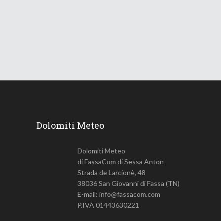
ondata di caldo
18 Giugno 2026
741
Views
Dolomiti Meteo
Dolomiti Meteo
di FassaCom di Sessa Anton
Strada de Larcionè, 48
38036 San Giovanni di Fassa (TN)
E-mail: info@fassacom.com
P.IVA 01443630221