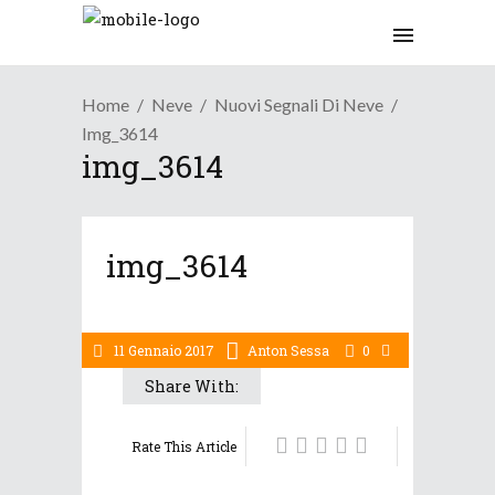
Home
Neve
Nuovi Segnali Di Neve
Img_3614
img_3614
img_3614
11 Gennaio 2017
Anton Sessa
0
Share With:
Rate This Article