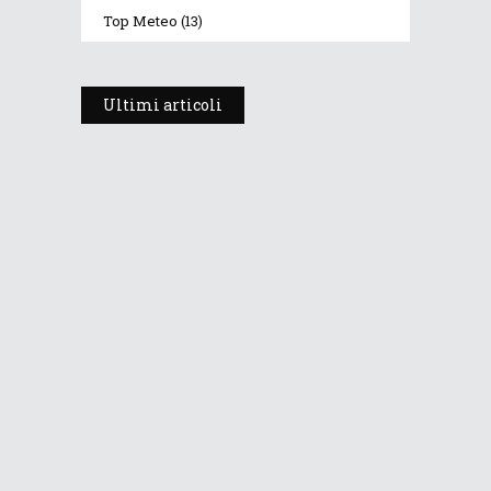
Top Meteo
(13)
Ultimi articoli
Prosegue l’estate con valori
termici anomali, ma anche
temporali
30 Luglio 2026
265
Views
Dopo i temporali, aria più fresca e
stabile: le Dolomiti ritrovano le