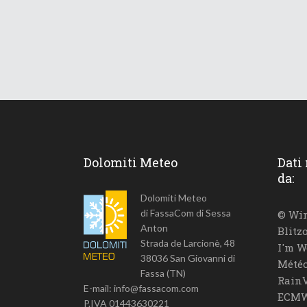
Dolomiti Meteo
Dati
da:
Dolomiti Meteo
di FassaCom di Sessa
© Win
Anton
Blitz
Strada de Larcionè, 48
I'm W
38036 San Giovanni di
Météo
Fassa (TN)
RainV
E-mail: info@fassacom.com
ECMW
P.IVA 01443630221