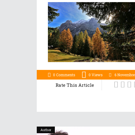
0 Comments
0
Views
6 Novembre
Rate This Article
Author