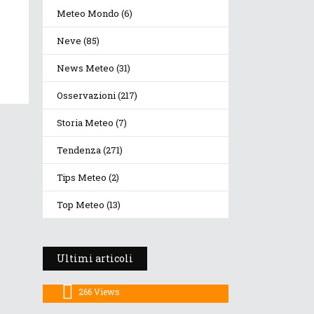
Meteo Mondo
(6)
Neve
(85)
News Meteo
(31)
Osservazioni
(217)
Storia Meteo
(7)
Tendenza
(271)
Tips Meteo
(2)
Prosegue l’estate con
valori termici
Top Meteo
(13)
anomali, ma anche
temporali
Ultimi articoli
30 Luglio 2026
266
Views
Dopo i temporali, aria