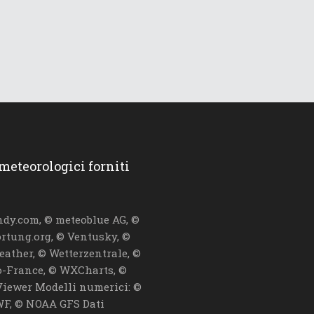
 meteorologici forniti
dy.com, © meteoblue AG, ©
ortung.org, © Ventusky, ©
eather, © Wetterzentrale, ©
-France, © WXCharts, ©
iewer Modelli numerici: ©
F, © NOAA GFS Dati