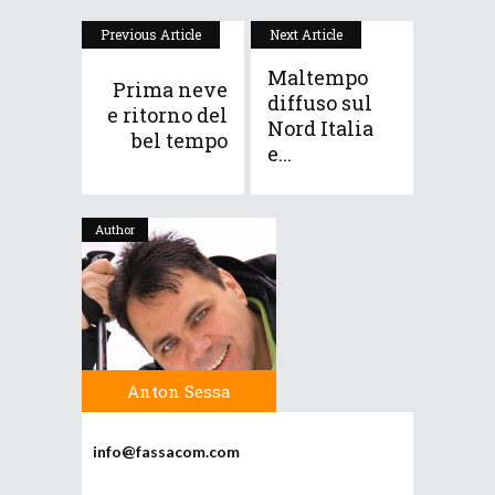
Previous Article
Next Article
Maltempo
Prima neve
diffuso sul
e ritorno del
Nord Italia
bel tempo
e...
Author
Anton Sessa
info@fassacom.com