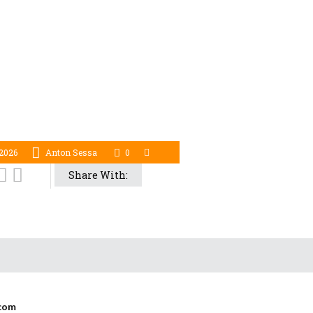
 2026
Anton Sessa
0
Share With:
com