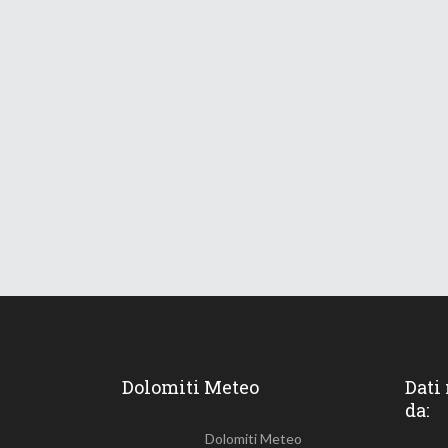
Dolomiti Meteo
Dati
da:
Dolomiti Meteo