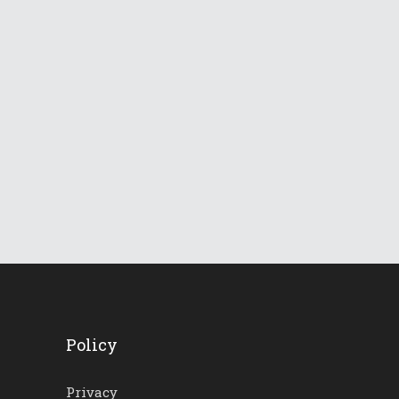
836
Views
Le Dolomiti verso una
lunga ondata di caldo
18 Giugno 2026
737
Views
Policy
Privacy