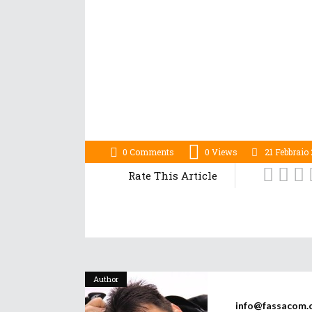
0 Comments
0
Views
21 Febbraio
Rate This Article
Author
info@fassacom.