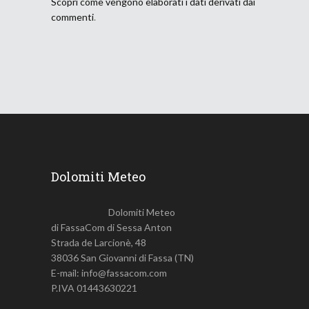
Scopri come vengono elaborati i dati derivati dai
commenti
.
Dolomiti Meteo
Dolomiti Meteo
di FassaCom di Sessa Anton
Strada de Larcionè, 48
38036 San Giovanni di Fassa (TN)
E-mail: info@fassacom.com
P.IVA 01443630221