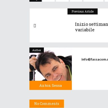
Previous Article
Inizio settima
variabile
Author
info@fassacom.
Anton Sessa
No Comments