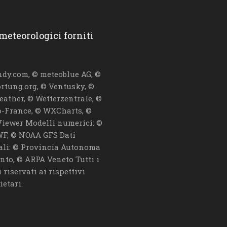
 meteorologici forniti
dy.com, © meteoblue AG, ©
ortung.org, © Ventusky, ©
eather, © Wetterzentrale, ©
-France, © WXCharts, ©
iewer Modelli numerici: ©
F, © NOAA GFS Dati
iali: © Provincia Autonoma
ento, © ARPA Veneto Tutti i
i riservati ai rispettivi
ietari.