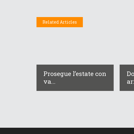
Related Articles
Prosegue l’estate con
Do
va...
ar