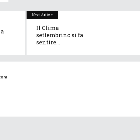
Next Article
Il Clima
na
settembrino si fa
sentire...
com