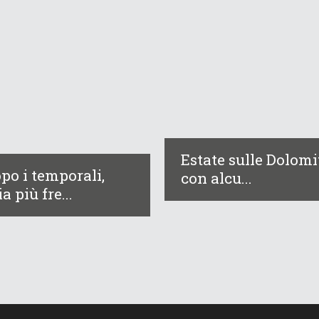
Estate sulle Dolomi
po i temporali,
con alcu...
ia più fre...