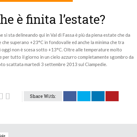
he è finita l’estate?
che si sta delineando qui in Val di Fassa è più da piena estate che da
 che superano +23°C in fondovalle ed anche la minima che tra
i oggi non è scesa sotto +13°C. Oltre alle temperature molto
de per tutto il giorno in un cielo azzurro completamente sgombro da
Foto scattata martedì 3 settembre 2013 sul Ciampedie.
Share With:
Sole