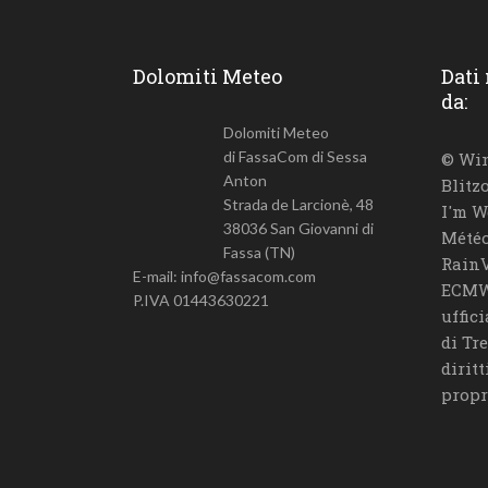
Dolomiti Meteo
Dati
da:
Dolomiti Meteo
di FassaCom di Sessa
© Win
Anton
Blitz
Strada de Larcionè, 48
I'm W
38036 San Giovanni di
Météo
Fassa (TN)
RainV
E-mail: info@fassacom.com
ECMW
P.IVA 01443630221
uffic
di Tr
diritt
propr