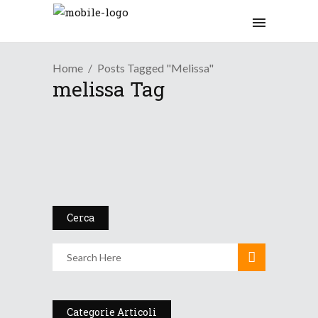
Home
Posts Tagged "melissa"
melissa Tag
/
Meteo Mondo
News Meteo
L’Uragano Melissa: il r...
5 Novembre 2025
Cerca
Categorie Articoli