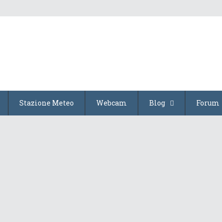
Stazione Meteo
Webcam
Blog
Forum
L’Uragano Milton: la fo...
15 Ottobre 2024