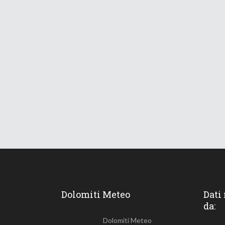
Dolomiti Meteo
Dati
da:
Dolomiti Meteo