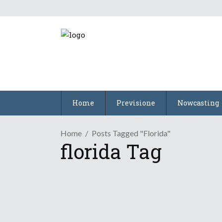
Home
Previsione
Nowcasting
Home
Posts Tagged "florida"
florida Tag
/
Meteo Mondo
News Meteo