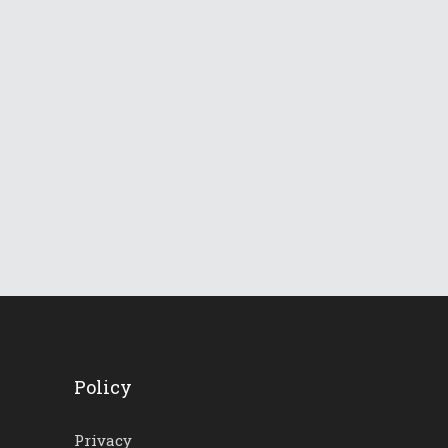
840
Views
Le Dolomiti verso una
lunga ondata di caldo
18 Giugno 2026
743
Views
Policy
Privacy