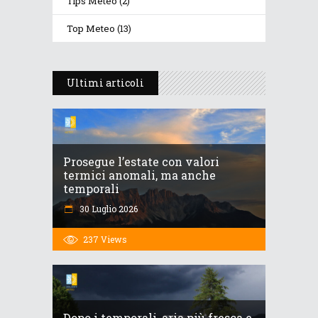
Tips Meteo
(2)
Top Meteo
(13)
Ultimi articoli
Prosegue l’estate con valori
termici anomali, ma anche
temporali
30 Luglio 2026
237
Views
Dopo i temporali, aria più fresca e