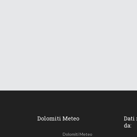
Dolomiti Meteo
Dati
da:
Dolomiti Meteo