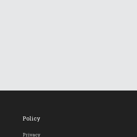
831
Views
Le Dolomiti verso una
lunga ondata di caldo
18 Giugno 2026
732
Views
Policy
Privacy