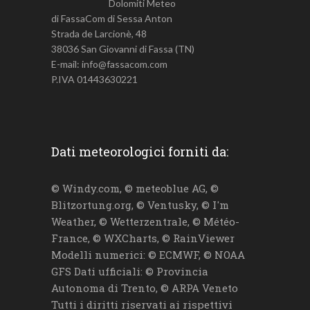
Dolomiti Meteo
di FassaCom di Sessa Anton
Strada de Larcionè, 48
38036 San Giovanni di Fassa (TN)
E-mail: info@fassacom.com
P.IVA 01443630221
Dati meteorologici forniti da:
© Windy.com, © meteoblue AG, ©
Blitzortung.org, © Ventusky, © I'm
Weather, © Wetterzentrale, © Météo-
France, © WXCharts, © RainViewer
Modelli numerici: © ECMWF, © NOAA
GFS Dati ufficiali: © Provincia
Autonoma di Trento, © ARPA Veneto
Tutti i diritti riservati ai rispettivi