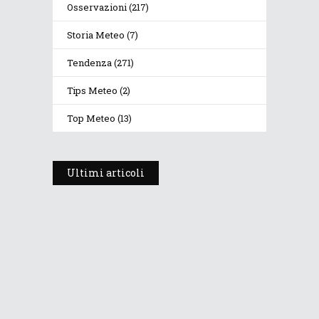
Osservazioni
(217)
Storia Meteo
(7)
Tendenza
(271)
Tips Meteo
(2)
Top Meteo
(13)
Ultimi articoli
Prosegue l’estate con valori
termici anomali, ma anche
temporali
30 Luglio 2026