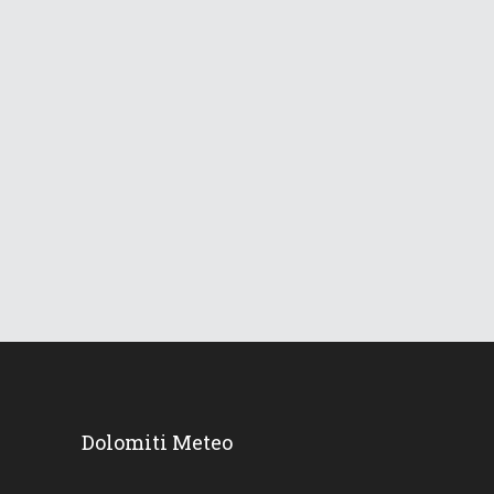
Le Dolomiti verso una lunga
ondata di caldo
18 Giugno 2026
744
Views
Dolomiti Meteo