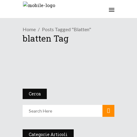
Home
Posts Tagged "blatten"
blatten Tag
/
/
Meteo Alpi
Meteo Mondo
News Meteo
Il villaggio che non c’...
24 Luglio 2025
Cerca
Categorie Articoli