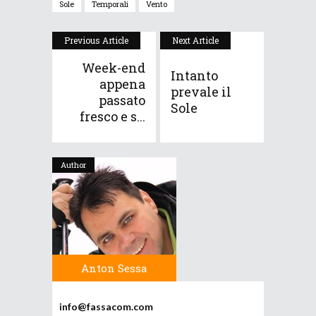
Sole
Temporali
Vento
Previous Article
Next Article
Week-end
Intanto
appena
prevale il
passato
Sole
fresco e s...
Author
Anton Sessa
info@fassacom.com