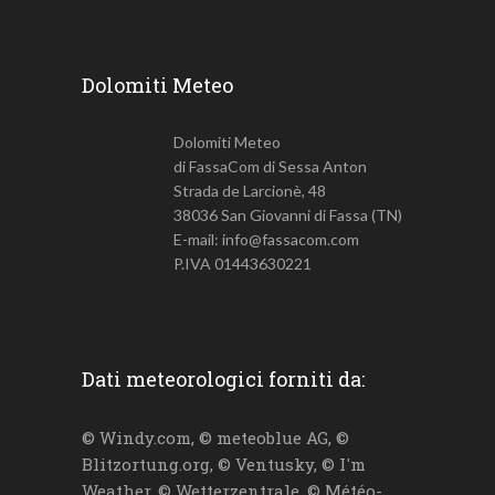
Dolomiti Meteo
Dolomiti Meteo
di FassaCom di Sessa Anton
Strada de Larcionè, 48
38036 San Giovanni di Fassa (TN)
E-mail: info@fassacom.com
P.IVA 01443630221
Dati meteorologici forniti da:
© Windy.com, © meteoblue AG, ©
Blitzortung.org, © Ventusky, © I'm
Weather, © Wetterzentrale, © Météo-